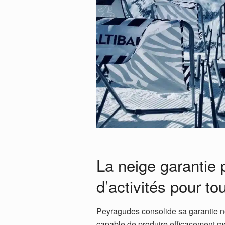
La neige garantie p
d’activités pour to
Peyragudes consolide sa garantie n
capable de produire efficacement m