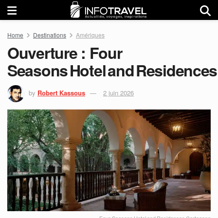
Home
Destinations
Amériques
Ouverture : Four
Seasons Hotel and Residences
by
Robert Kassous
2 juin 2026
Four Seasons Hotel and Residences Cartagena