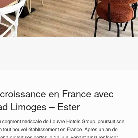
 croissance en France avec
iad Limoges – Ester
u segment midscale de Louvre Hotels Group, poursuit son
n tout nouvel établissement en France. Après un an de
er a ouvert ses portes le 14 juin, venant ainsi renforcer