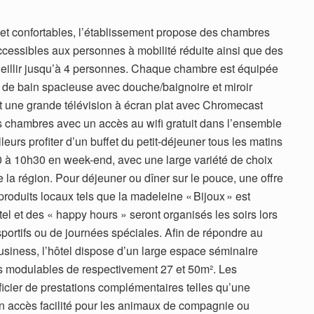
t confortables, l’établissement propose des chambres
cessibles aux personnes à mobilité réduite ainsi que des
illir jusqu’à 4 personnes. Chaque chambre est équipée
e de bain spacieuse avec douche/baignoire et miroir
t une grande télévision à écran plat avec Chromecast
 chambres avec un accès au wifi gratuit dans l’ensemble
lleurs profiter d’un buffet du petit-déjeuner tous les matins
 à 10h30 en week-end, avec une large variété de choix
e la région. Pour déjeuner ou dîner sur le pouce, une offre
roduits locaux tels que la madeleine « Bijoux » est
el et des « happy hours » seront organisés les soirs lors
ortifs ou de journées spéciales. Afin de répondre au
usiness, l’hôtel dispose d’un large espace séminaire
 modulables de respectivement 27 et 50m². Les
cier de prestations complémentaires telles qu’une
un accès facilité pour les animaux de compagnie ou