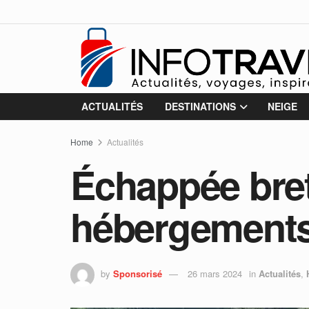
ACTUALITÉS
DESTINATIONS
NEIGE
Home
Actualités
Échappée bret
hébergements d
by
Sponsorisé
26 mars 2024
in
Actualités
,