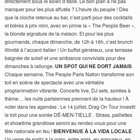
directement sous le soleil d’Italie. Le bon plan à ne pas
manquer pour les plus affutés ? L’heure du peuple ! Dès
que la cloche retenue au bar, c’est parti pour des cocktails
et bières à prix mini, avec en prime la « The People Beer »,
la blonde signature de la maison. Et pour les plus
gourmands, chaque dimanche, de 12h à 16h, c’est brunch
illimité à l’accent italien ! Un buffet généreux, une terrasse
baignée de soleil et une ambiance conviviale pour des
dimanches à rallonge.
UN SPOT QUI NE DORT JAMAIS
Chaque semaine, The People Paris Nation transforme son
toit en scène de spectacle avec une véritable
programmation vibrante. Concerts live, DJ sets, soirées à
thème… les nuits parisiennes prennent de la hauteur ! À
noter dans les agendas : Le 14 juillet, Drag On Tour investit
le toit pour une soirée DÉ-MEN-TIELLE . Strass, paillettes
et showtime grandiose seront au rendez-vous pour une
fête nationale en feu !
BIENVENUE À LA VIDA LOCALE
Un verre de spritz à la main, entre amis, en amoureux, en