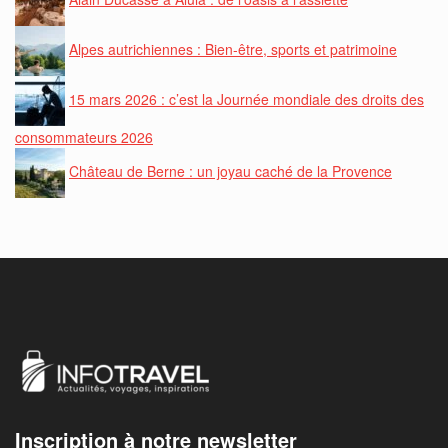
Alpes autrichiennes : Bien-être, sports et patrimoine
15 mars 2026 : c’est la Journée mondiale des droits des
consommateurs 2026
Château de Berne : un joyau caché de la Provence
Inscription à notre newsletter