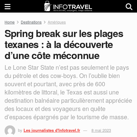
Home
Destinations
Amériques
Spring break sur les plages
texanes : à la découverte
d’une côte méconnue
Le Lone Star State n’est pas seulement le pays
du pétrole et des cow-boys. On l’oublie bien
souvent et pourtant, avec près de 600
kilomètres de littoral, le Texas est aussi une
destination balnéaire particulièrement appréciée
des locaux et des voyageurs en quête
d’espaces épargnés par le tourisme de masse.
by
Les journalistes d'Infotravel.fr
8 mai 2023