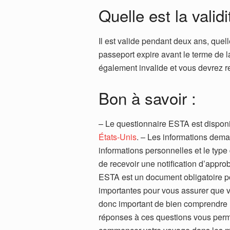
Quelle est la vali
Il est valide pendant deux ans, quelle
passeport expire avant le terme de la
également invalide et vous devrez r
Bon à savoir :
– Le questionnaire ESTA est disponib
États-Unis
. – Les informations dem
informations personnelles et le type
de recevoir une notification d’appro
ESTA est un document obligatoire po
important
es
pour
v
ous
ass
urer
que
donc important de bien comprendre 
réponses à ces questions vous permet