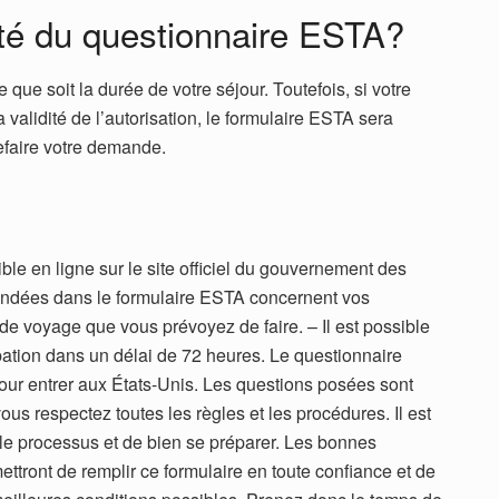
dité du questionnaire ESTA?
 que soit la durée de votre séjour. Toutefois, si votre
 validité de l’autorisation, le formulaire ESTA sera
efaire votre demande.
le en ligne sur le site officiel du gouvernement des
andées dans le formulaire ESTA concernent vos
 de voyage que vous prévoyez de faire. – Il est possible
bation dans un délai de 72 heures. Le questionnaire
ur entrer aux États-Unis. Les
questions
pos
é
es
s
ont
v
ous
respect
ez
t
out
es
les
r
è
g
les
et
les
proc
é
du
res
.
Il est
le processus et de bien se préparer. Les bonnes
tront de remplir ce formulaire en toute confiance et de