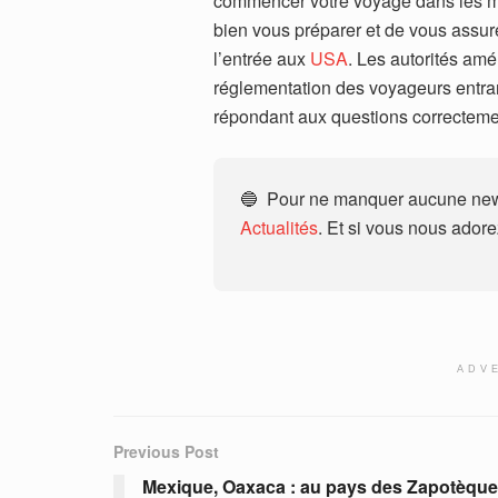
commencer votre voyage dans les me
bien vous préparer et de vous assur
l’entrée aux
USA
.
Les
aut
or
it
és
am
é
ré
g
lement
ation
des
voyage
urs
ent
ra
ré
p
ond
ant
aux
questions
correct
eme
🔵 Pour ne manquer aucune news
Actualités
. Et si vous nous ador
ADV
Previous Post
Mexique, Oaxaca : au pays des Zapotèqu