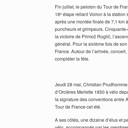
Fin juillet, le peloton du Tour de F
18ᵉ étape reliant Voiron à la station
après une montée finale de 7,1 km à
puncheurs et grimpeurs. Cinquante-c
la victoire de Primož Roglič, l’asce
général. Pour la sixième fois de son 
France. Autour de l’arrivée, concert
compléter la fête.
Jeudi 28 mai, Christian Prudhomme, l
d’Orcières Merlette 1850 à vélo depu
la signature des conventions entre AS
Tour de France cet été.
A ses côtés, une dizaine d’élus et 
vélo, accompagnés par les membres 