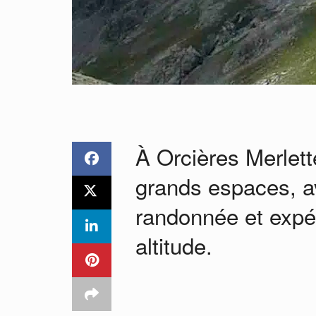
À Orcières Merlette
grands espaces, av
randonnée et expér
altitude.