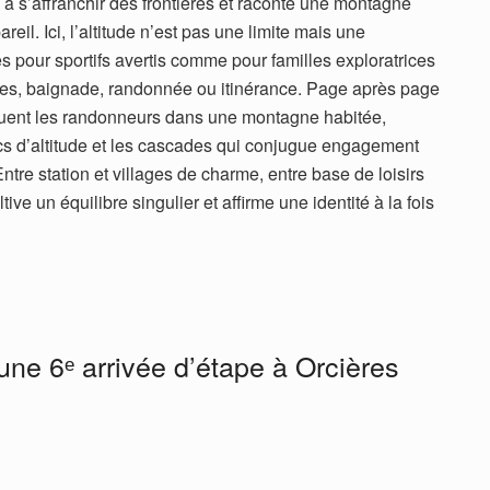
ite à s’affranchir des frontières et raconte une montagne
reil. Ici, l’altitude n’est pas une limite mais une
es pour sportifs avertis comme pour familles exploratrices
diques, baignade, randonnée ou itinérance. Page après page
quent les randonneurs dans une montagne habitée,
acs d’altitude et les cascades qui conjugue engagement
Entre station et villages de charme, entre base de loisirs
ive un équilibre singulier et affirme une identité à la fois
une 6ᵉ arrivée d’étape à Orcières