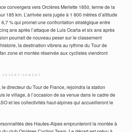
rance convergera vers Orcières Merlette 1850, terme de la
 sur 185 km. L’arrivée sera jugée à 1 800 mètres d’altitude
 6,7 % qui promet une confrontation stratégique entre
inq ans après l’attaque de Luis Ocaña et six ans après
nsion pourrait de nouveau peser sur le classement
histoire, la destination vibrera au rythme du Tour de
, fan zone et montée réservée aux cyclistes viendront
ADVERTISEMENT
e directeur du Tour de France, rejoindra la station
is le village, à l’occasion de sa venue dans le cadre de
O et les collectivités haut-alpines qui accueilleront le
personnalités des Hautes-Alpes emprunteront la montée à
du club Orcières Cycling Team. Le départ est prévu à