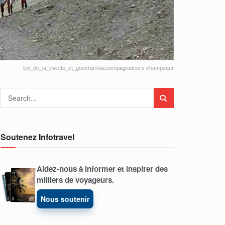
col_de_la_valette_et_goueran©accompagnateurs-champsaur
Soutenez Infotravel
Aidez-nous à informer et inspirer des
milliers de voyageurs.
Nous soutenir