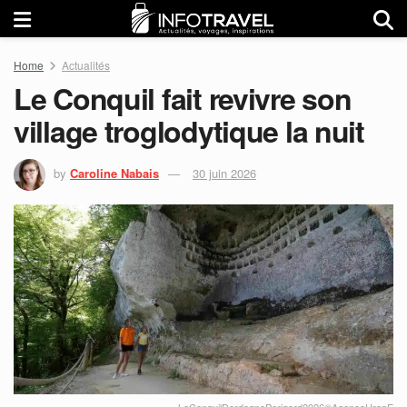
Home
Actualités
Le Conquil fait revivre son
village troglodytique la nuit
by
Caroline Nabais
30 juin 2026
LeConquilDordognePerigord2026©AgenceUropE