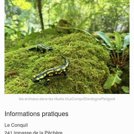
les animaux dans les rituels ©LeConquilDordognePerigord
Informations pratiques
Le Conquil
241 impasse de la Pêchère