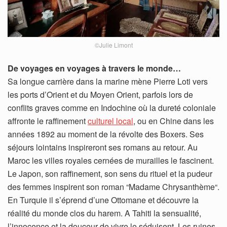
©Julie Limont
De voyages en voyages à travers le monde…
Sa longue carrière dans la marine mène Pierre Loti vers
les ports d’Orient et du Moyen Orient, parfois lors de
conflits graves comme en Indochine où la dureté coloniale
affronte le raffinement
culturel local
, ou en Chine dans les
années 1892 au moment de la révolte des Boxers. Ses
séjours lointains inspireront ses romans au retour. Au
Maroc les villes royales cernées de murailles le fascinent.
Le Japon, son raffinement, son sens du rituel et la pudeur
des femmes inspirent son roman “Madame Chrysanthème“.
En Turquie il s’éprend d’une Ottomane et découvre la
réalité du monde clos du harem. A Tahiti la sensualité,
l’innocence et la douceur de vivre le séduisent. Les ruines