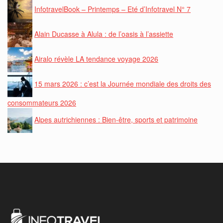
InfotravelBook – Printemps – Eté d’Infotravel N° 7
Alain Ducasse à Alula : de l’oasis à l’assiette
Airalo révèle LA tendance voyage 2026
15 mars 2026 : c’est la Journée mondiale des droits des
consommateurs 2026
Alpes autrichiennes : Bien-être, sports et patrimoine