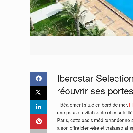
Iberostar Selectio
réouvrir ses porte
Idéalement situé en bord de mer,
l’
une pause revitalisante et ensoleill
Paris, cette oasis méditerranéenne 
à son offre bien-être et thalasso ain