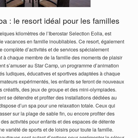
a : le resort idéal pour les familles
elques kilomètres de l’Iberostar Selection Eolia, est
 de vacances en famille inoubliables. Ce resort, également
 complète d’activités et de services spécialement
nt à chaque membre de la famille des moments de plaisir
vent s’amuser au Star Camp, un programme d’animation
ités ludiques, éducatives et sportives adaptées à chaque
imateurs expérimentés, les enfants se feront de nouveaux
rs créatifs, des jeux de groupe et des mini-olympiades.
t se détendre et profiter des installations dédiées au
 dispose d’un spa pour une relaxation totale. Ceux qui
lasser sur la plage de sable fin, ou encore profiter des
s des activités pour enfants et des espaces de détente
e variété de sports et de loisirs pour toute la famille.
ts nautiques sont autant d’options pour agrémenter le séjour