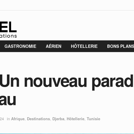
GASTRONOMIE
AÉRIEN
HÔTELLERIE
BONS PLAN
 Un nouveau paradi
eau
024
in
Afrique
,
Destinations
,
Djerba
,
Hôtellerie
,
Tunisie