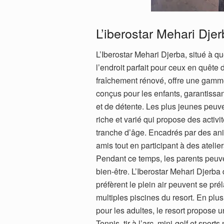
L’iberostar Mehari Djerb
L’Iberostar Mehari Djerba, situé à qu
l’endroit parfait pour ceux en quête
fraîchement rénové, offre une gamme
conçus pour les enfants, garantissa
et de détente. Les plus jeunes peu
riche et varié qui propose des activ
tranche d’âge. Encadrés par des an
amis tout en participant à des atelie
Pendant ce temps, les parents peuven
bien-être. L’Iberostar Mehari Djerba
préfèrent le plein air peuvent se pré
multiples piscines du resort. En plu
pour les adultes, le resort propose un
Tennis, tir à l’arc, mini-golf et spor