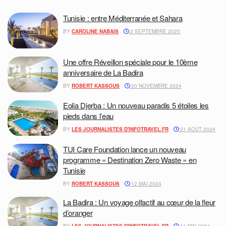
Tunisie : entre Méditerranée et Sahara
BY
CAROLINE NABAIS
2 SEPTEMBRE 2025
Une offre Réveillon spéciale pour le 10ème
anniversaire de La Badira
BY
ROBERT KASSOUS
30 NOVEMBRE 2024
Eolia Djerba : Un nouveau paradis 5 étoiles les
pieds dans l’eau
BY
LES JOURNALISTES D'INFOTRAVEL.FR
21 AOÛT 2024
TUI Care Foundation lance un nouveau
programme « Destination Zero Waste » en
Tunisie
BY
ROBERT KASSOUS
12 MAI 2024
La Badira : Un voyage olfactif au cœur de la fleur
d’oranger
BY
LES JOURNALISTES D'INFOTRAVEL.FR
11 MAI 2024