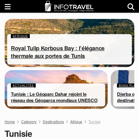
AFRIQUE
Royal Tulip Korbous Bay : l’élégance
thermale aux portes de Tunis
ACTUALITÉS
BONS PLAN
Tunisie : Le Géoparc Dahar rejoint le
Djerba ou
réseau des Géoparcs mondiaux UNESCO
destinatio
Home
Category
Destinations
Afrique
Tunisie
Tunisie