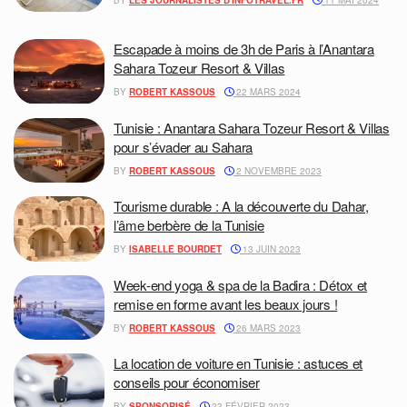
Escapade à moins de 3h de Paris à l’Anantara
Sahara Tozeur Resort & Villas
BY
ROBERT KASSOUS
22 MARS 2024
Tunisie : Anantara Sahara Tozeur Resort & Villas
pour s’évader au Sahara
BY
ROBERT KASSOUS
2 NOVEMBRE 2023
Tourisme durable : A la découverte du Dahar,
l’âme berbère de la Tunisie
BY
ISABELLE BOURDET
13 JUIN 2023
Week-end yoga & spa de la Badira : Détox et
remise en forme avant les beaux jours !
BY
ROBERT KASSOUS
26 MARS 2023
La location de voiture en Tunisie : astuces et
conseils pour économiser
BY
SPONSORISÉ
23 FÉVRIER 2023