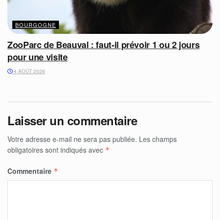
BOURGOGNE
ZooParc de Beauval : faut-il prévoir 1 ou 2 jours
pour une visite
4 AOÛT 2026
Laisser un commentaire
Votre adresse e-mail ne sera pas publiée.
Les champs
obligatoires sont indiqués avec
*
Commentaire
*