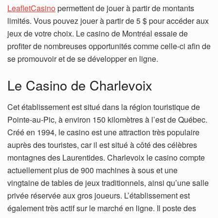
LeafletCasino
permettent de jouer à partir de montants
limités. Vous pouvez jouer à partir de 5 $ pour accéder aux
jeux de votre choix. Le casino de Montréal essaie de
profiter de nombreuses opportunités comme celle-ci afin de
se promouvoir et de se développer en ligne.
Le Casino de Charlevoix
Cet établissement est situé dans la région touristique de
Pointe-au-Pic, à environ 150 kilomètres à l’est de Québec.
Créé en 1994, le casino est une attraction très populaire
auprès des touristes, car il est situé à côté des célèbres
montagnes des Laurentides
. Charlevoix le casino compte
actuellement plus de 900 machines à sous et une
vingtaine de tables de jeux traditionnels, ainsi qu’une salle
privée réservée aux gros joueurs.
L’établissement est
également très actif sur le marché en ligne. Il poste des