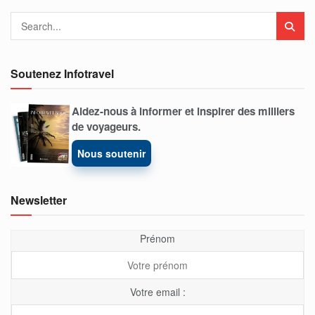
Soutenez Infotravel
Aidez-nous à informer et inspirer des milliers
de voyageurs.
Nous soutenir
Newsletter
Prénom
Votre email :