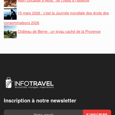
15 mars 2026 : c’est la Journée mondiale des droits des
consommateurs 2026
Château de Berne : un joyau caché de la Provence
Inscription à notre newsletter