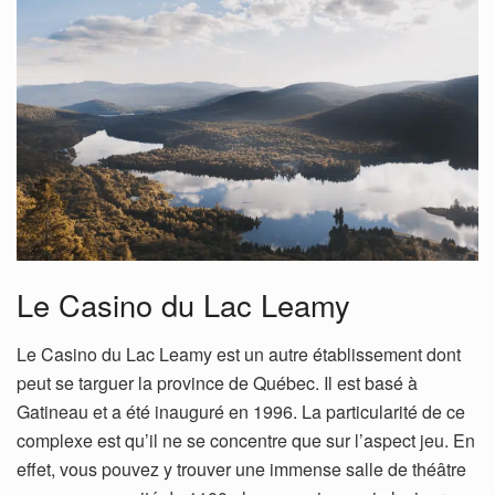
Le Casino du Lac Leamy
Le Casino du Lac Leamy est un autre établissement dont
peut se targuer la province de Québec. Il est basé à
Gatineau et a été inauguré en 1996. La particularité de ce
complexe est qu’il ne se concentre que sur l’aspect jeu. En
effet, vous pouvez y trouver une immense salle de théâtre