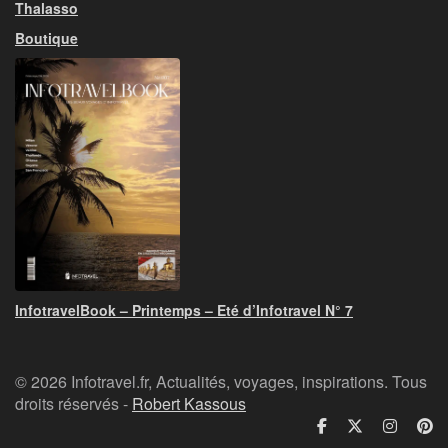
Thalasso
Boutique
InfotravelBook – Printemps – Eté d’Infotravel N° 7
© 2026 Infotravel.fr, Actualités, voyages, inspirations. Tous
droits réservés -
Robert Kassous