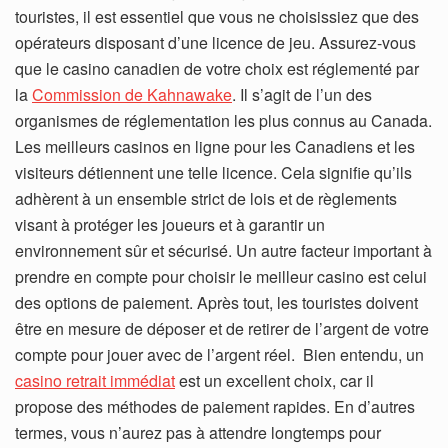
touristes, il est essentiel que vous ne choisissiez que des
opérateurs disposant d’une licence de jeu. Assurez-vous
que le casino canadien de votre choix est réglementé par
la
Commission de Kahnawake
. Il s’agit de l’un des
organismes de réglementation les plus connus au Canada.
Les meilleurs casinos en ligne pour les Canadiens et les
visiteurs détiennent une telle licence. Cela signifie qu’ils
adhèrent à un ensemble strict de lois et de règlements
visant à protéger les joueurs et à garantir un
environnement sûr et sécurisé.
Un autre facteur important à
prendre en compte pour choisir le meilleur casino est celui
des options de paiement. Après tout, les touristes doivent
être en mesure de déposer et de retirer de l’argent de votre
compte pour jouer avec de l’argent réel.
Bien entendu, un
casino retrait immédiat
est un excellent choix, car il
propose des méthodes de paiement rapides. En d’autres
termes, vous n’aurez pas à attendre longtemps pour