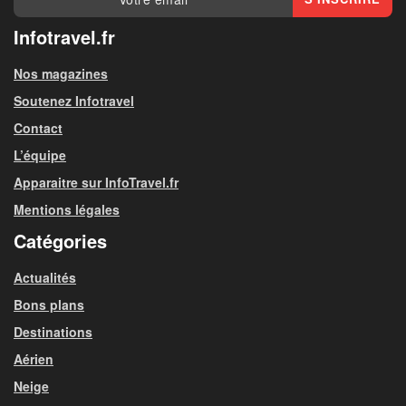
Infotravel.fr
Nos magazines
Soutenez Infotravel
Contact
L’équipe
Apparaitre sur InfoTravel.fr
Mentions légales
Catégories
Actualités
Bons plans
Destinations
Aérien
Neige