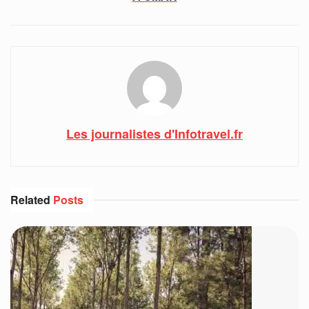
Les journalistes d'Infotravel.fr
Related
Posts