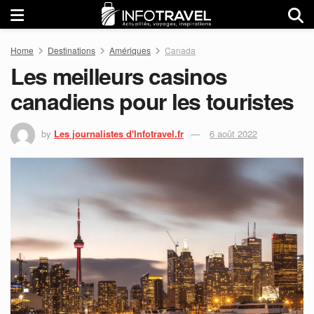
Home
Destinations
Amériques
Canada
Les meilleurs casinos
canadiens pour les touristes
by
Les journalistes d'Infotravel.fr
6 août 2022