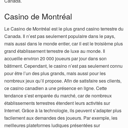
Canada.
Casino de Montréal
Le Casino de Montréal est le plus grand casino terrestre du
Canada. Il n’est pas seulement populaire dans le pays,
mais aussi dans le monde entier, car il est le troisième plus
grand établissement terrestre de luxe au monde. Il
accueille environ 20 000 joueurs par jour dans son
bâtiment. Cependant, le casino n’est pas seulement connu
pour être l’un des plus grands, mais aussi pour les
nombreux jeux qu’il propose.
Afin de satisfaire ses clients,
ce casino canadien a une présence en ligne. Cette
tendance s’est emparée du marché, car de nombreux
établissements terrestres étendent leurs activités sur
Internet. Grâce à la technologie, ils peuvent s’adapter plus
facilement aux demandes des joueurs.
Par exemple, les
meilleures plateformes ludiques présentées sur