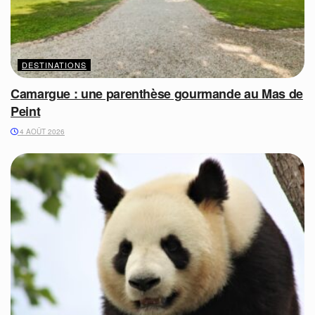
DESTINATIONS
Camargue : une parenthèse gourmande au Mas de
Peint
4 AOÛT 2026