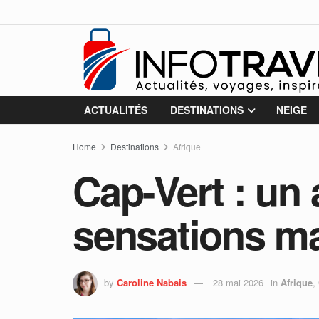
ACTUALITÉS
DESTINATIONS
NEIGE
Home
Destinations
Afrique
Cap-Vert : un 
sensations m
by
Caroline Nabais
28 mai 2026
in
Afrique
,