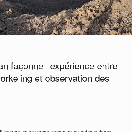
an façonne l’expérience entre
norkeling et observation des
 Il façonne les paysages, rythme les journées et donne