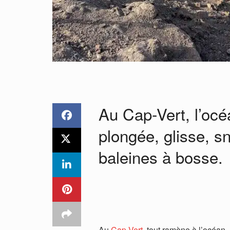
Au Cap-Vert, l’océ
plongée, glisse, s
baleines à bosse.
Au
Cap-Vert
, tout ramène à l’océan.