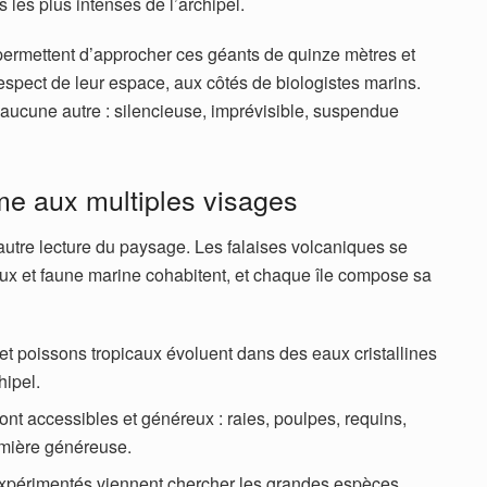
s les plus intenses de l’archipel.
permettent d’approcher ces géants de quinze mètres et
espect de leur espace, aux côtés de biologistes marins.
aucune autre : silencieuse, imprévisible, suspendue
me aux multiples visages
autre lecture du paysage. Les falaises volcaniques se
ux et faune marine cohabitent, et chaque île compose sa
 et poissons tropicaux évoluent dans des eaux cristallines
hipel.
ont accessibles et généreux : raies, poulpes, requins,
umière généreuse.
expérimentés viennent chercher les grandes espèces