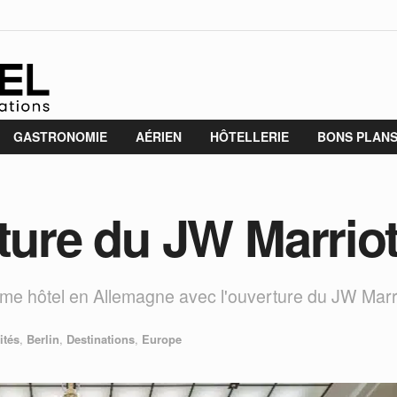
GASTRONOMIE
AÉRIEN
HÔTELLERIE
BONS PLAN
ture du JW Marriot
ème hôtel en Allemagne avec l'ouverture du JW Marrio
ités
,
Berlin
,
Destinations
,
Europe