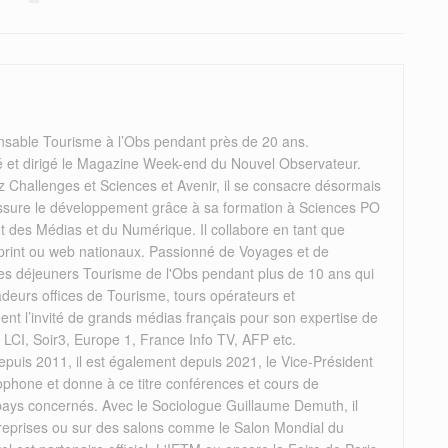
nsable Tourisme à l’Obs pendant près de 20 ans.
éé et dirigé le Magazine Week-end du Nouvel Observateur.
 Challenges et Sciences et Avenir, il se consacre désormais
il assure le développement grâce à sa formation à Sciences PO
des Médias et du Numérique. Il collabore en tant que
 print ou web nationaux. Passionné de Voyages et de
 les déjeuners Tourisme de l'Obs pendant plus de 10 ans qui
deurs offices de Tourisme, tours opérateurs et
rement l’invité de grands médias français pour son expertise de
, LCI, Soir3, Europe 1, France Info TV, AFP etc.
puis 2011, il est également depuis 2021, le Vice-Président
ophone et donne à ce titre conférences et cours de
 pays concernés. Avec le Sociologue Guillaume Demuth, il
reprises ou sur des salons comme le Salon Mondial du