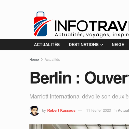
ACTUALITÉS
DESTINATIONS
NEIGE
Home
Actualités
Berlin : Ouver
Marriott International dévoile son deuxi
by
Robert Kassous
11 février 2023
in
Actual