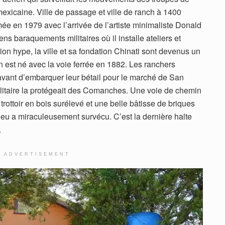
exicaine. Ville de passage et ville de ranch à 1400
rmée en 1979 avec l’arrivée de l’artiste minimaliste Donald
s baraquements militaires où il installe ateliers et
ion hype, la ville et sa fondation Chinati sont devenus un
n est né avec la voie ferrée en 1882. Les ranchers
 avant d’embarquer leur bétail pour le marché de San
litaire la protégeait des Comanches. Une voie de chemin
trottoir en bois surélevé et une belle bâtisse de briques
lieu a miraculeusement survécu. C’est la dernière halte
.
ADVERTISEMENT