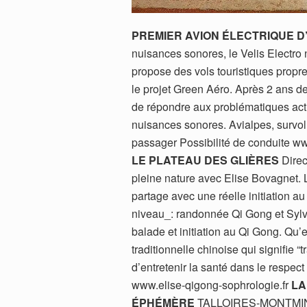
PREMIER AVION ÉLECTRIQUE 
nuisances sonores, le Velis Electro
propose des vols touristiques propres
le projet Green Aéro. Après 2 ans de 
de répondre aux problématiques actu
nuisances sonores. Avialpes, survol 
passager Possibilité de conduite 
LE PLATEAU DES GLIÈRES
Direc
pleine nature avec Elise Bovagnet. 
partage avec une réelle initiation a
niveau_: randonnée Qi Gong et Sylv
balade et initiation au Qi Gong. Qu’
traditionnelle chinoise qui signifie “t
d’entretenir la santé dans le respec
www.elise-qigong-sophrologie.fr
LA
ÉPHÉMÈRE
TALLOIRES-MONTMIN Ce