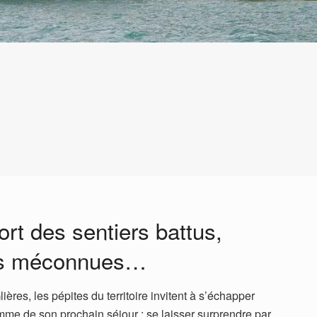
rt des sentiers battus,
res méconnues…
ères, les pépites du territoire invitent à s’échapper
mme de son prochain séjour : se laisser surprendre par