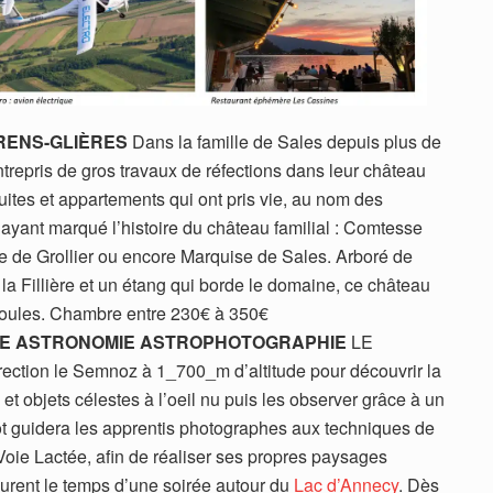
RENS-GLIÈRES
Dans la famille de Sales depuis plus de
entrepris de gros travaux de réfections dans leur château
suites et appartements qui ont pris vie, au nom des
 ayant marqué l’histoire du château familial : Comtesse
de Grollier ou encore Marquise de Sales. Arboré de
 la Fillière et un étang qui borde le domaine, ce château
 foules. Chambre entre 230€ à 350€
ÉE ASTRONOMIE ASTROPHOTOGRAPHIE
LE
ction le Semnoz à 1_700_m d’altitude pour découvrir la
 et objets célestes à l’oeil nu puis les observer grâce à un
 guidera les apprentis photographes aux techniques de
 Voie Lactée, afin de réaliser ses propres paysages
urent le temps d’une soirée autour du
Lac d’Annecy
. Dès