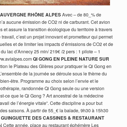
D’AUVERGNE RHÔNE ALPES
Avec – de 80_% de
 n’a aucune émission de CO2 ni de carburant. Cet avion
 et assure la transition écologique du territoire à travers
travail, c’est un projet innovant et prometteur qui permet
elles et de limiter les impacts d’émissions de CO2 et de
du lac d’Annecy 25 min/ 219€ /2 pers : 1 pilote – 1
www.avialpes.com
QI GONG EN PLEINE NATURE SUR
tion le Plateau des Glières pour pratiquer le Qi Gong en
L’ensemble de la journée se déroule sous le thème du
u bien-être. Programme au choix selon l’envie et le
othérapie, randonnée Qi Gong seule ou une version
est-ce que le Qi Gong ? Art ancestral de la médecine
ravail de l’énergie vitale”. Cette discipline a pour but
t des saisons. À partir de 55_€ la balade, 9h30 à 15h30
 GUINGUETTE DES CASSINES & RESTAURANT
tte année, place au restaurant éphémère Les