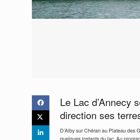
Le Lac d’Annecy so
direction ses ter
D’Alby sur Chéran au Plateau des Gli
quelques instants du lac. Au progra