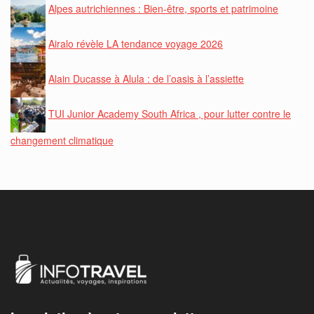
Alpes autrichiennes : Bien-être, sports et patrimoine
Airalo révèle LA tendance voyage 2026
Alain Ducasse à Alula : de l’oasis à l’assiette
TUI Junior Academy South Africa , pour lutter contre le
changement climatique