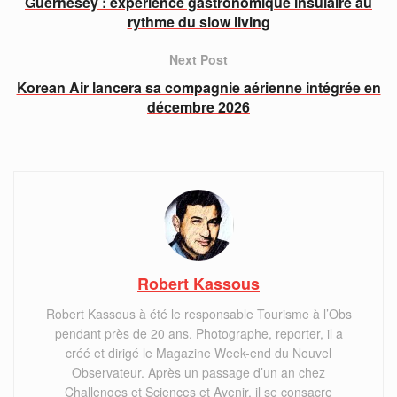
Guernesey : expérience gastronomique insulaire au
rythme du slow living
Next Post
Korean Air lancera sa compagnie aérienne intégrée en
décembre 2026
Robert Kassous
Robert Kassous à été le responsable Tourisme à l’Obs
pendant près de 20 ans. Photographe, reporter, il a
créé et dirigé le Magazine Week-end du Nouvel
Observateur. Après un passage d’un an chez
Challenges et Sciences et Avenir, il se consacre