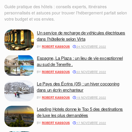
Guide pratique des hôtels : conseils experts, itinéraires
personnalisés et astuces pour trouver l'hébergement parfait selon
votre budget et vos envies.
Un service de recharge de véhicules électriques
dans l’hôtellerie selon Virta
BY
ROBERT KASSOUS
24 NOVEMBRE 2022
Espagne, La Plaza : un lieu de vie exceptionnel
au sud de Tenerife .
BY
ROBERT KASSOUS
22 NOVEMBRE 2022
Le Pays des Écrins (05) : un hiver cocooning
dans un écrin enchanteur
BY
ROBERT KASSOUS
19 NOVEMBRE 2022
Leading Hotels donne le Top 5 des destinations
de luxe les plus demandées
BY
ROBERT KASSOUS
17 NOVEMBRE 2022