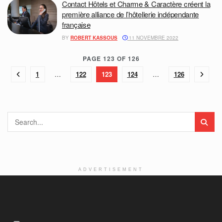
Contact Hôtels et Charme & Caractère créent la
première alliance de l’hôtellerie indépendante
française
BY
ROBERT KASSOUS
11 NOVEMBRE 2022
PAGE 123 OF 126
1
…
122
123
124
…
126
ADVERTISEMENT