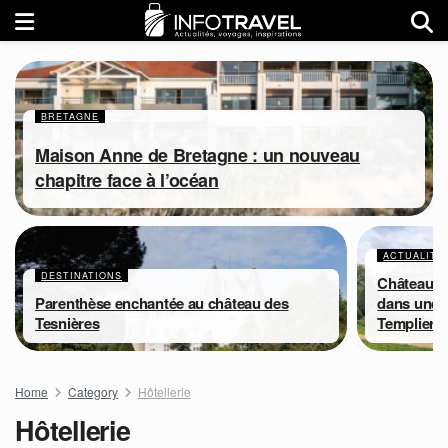
BRETAGNE
Maison Anne de Bretagne : un nouveau
chapitre face à l’océan
ACTUALITÉ
DESTINATIONS
Château S
Parenthèse enchantée au château des
dans une 
Tesnières
Templiers
Home
Category
Hôtellerie
Hôtellerie