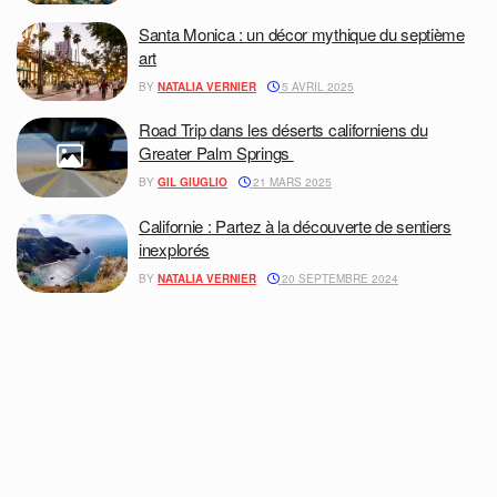
Santa Monica : un décor mythique du septième
art
BY
NATALIA VERNIER
5 AVRIL 2025
Road Trip dans les déserts californiens du
Greater Palm Springs
BY
GIL GIUGLIO
21 MARS 2025
Californie : Partez à la découverte de sentiers
inexplorés
BY
NATALIA VERNIER
20 SEPTEMBRE 2024