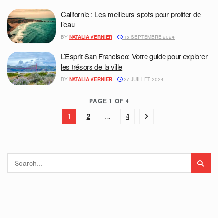
Californie : Les meilleurs spots pour profiter de
l’eau
BY
NATALIA VERNIER
16 SEPTEMBRE 2024
L’Esprit San Francisco: Votre guide pour explorer
les trésors de la ville
BY
NATALIA VERNIER
27 JUILLET 2024
PAGE 1 OF 4
1
2
…
4