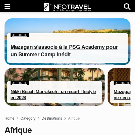
AFRIQUE
Mazagan s’associe à la PSG Academy pour
un Summer Camp inédit
AFRIQUE
AFRIQUE
Nikki Beach Marrakech : un resort lifestyle
Mazagan B
en 2028
ne rien or
Home
Category
Destinations
Afrique
Afrique