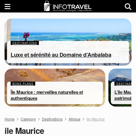
DESTINATIONS
Luxe et sérénité au Domaine d’Anbalaba
BONS PLANS
DESTINATI
Île Maurice : merveilles naturelles et
L’île Mauri
authentiques
patrimoine
Home
Category
Destinations
Afrique
ile Maurice
ile Maurice