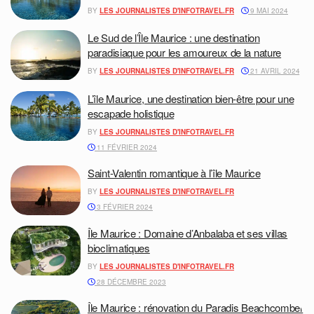
BY
LES JOURNALISTES D'INFOTRAVEL.FR
9 MAI 2024
Le Sud de l’Île Maurice : une destination
paradisiaque pour les amoureux de la nature
BY
LES JOURNALISTES D'INFOTRAVEL.FR
21 AVRIL 2024
L’île Maurice, une destination bien-être pour une
escapade holistique
BY
LES JOURNALISTES D'INFOTRAVEL.FR
11 FÉVRIER 2024
Saint-Valentin romantique à l’île Maurice
BY
LES JOURNALISTES D'INFOTRAVEL.FR
3 FÉVRIER 2024
Île Maurice : Domaine d’Anbalaba et ses villas
bioclimatiques
BY
LES JOURNALISTES D'INFOTRAVEL.FR
28 DÉCEMBRE 2023
Île Maurice : rénovation du Paradis Beachcomber