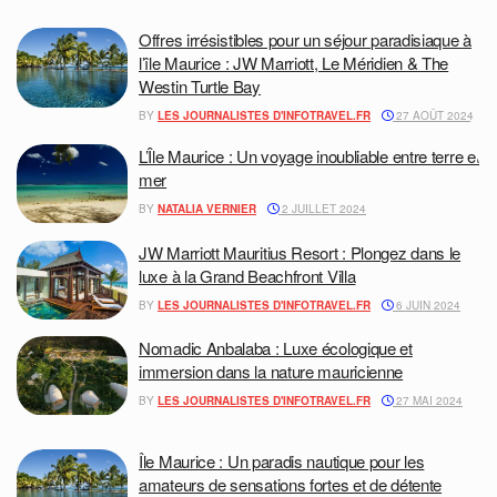
Offres irrésistibles pour un séjour paradisiaque à
l’île Maurice : JW Marriott, Le Méridien & The
Westin Turtle Bay
BY
LES JOURNALISTES D'INFOTRAVEL.FR
27 AOÛT 2024
L’Île Maurice : Un voyage inoubliable entre terre et
mer
BY
NATALIA VERNIER
2 JUILLET 2024
JW Marriott Mauritius Resort : Plongez dans le
luxe à la Grand Beachfront Villa
BY
LES JOURNALISTES D'INFOTRAVEL.FR
6 JUIN 2024
Nomadic Anbalaba : Luxe écologique et
immersion dans la nature mauricienne
BY
LES JOURNALISTES D'INFOTRAVEL.FR
27 MAI 2024
Île Maurice : Un paradis nautique pour les
amateurs de sensations fortes et de détente