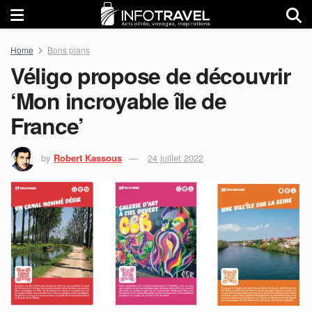
Home
Bons plans
Véligo propose de découvrir
‘Mon incroyable île de
France’
by
Robert Kassous
24 juillet 2022