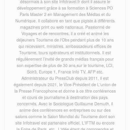
désormais à son site Infotravel.fr dont il assure le
développement grâce à sa formation à Sciences PO
Paris Master 2 en Management des Médias et du
Numérique. Il collabore en tant que pigiste à différents
magazines print ou web nationaux. Passionné de
Voyages et de rencontres, il a créé et animé les
déjeuners Tourisme de l'Obs pendant plus de 10 ans
qui recevaient, ministres, ambassadeurs offices de
Tourisme, tours opérateurs et institutionnels. Il est
régulièrement l’invité de grands médias français pour
son expertise de plus de 30 ans,sur le tourisme, LCI,
Soir3, Europe 1, France Info TV, AFP etc.
Administrateur du PressClub depuis 2011, il est
également depuis 2021, le Vice-Président de L'union de
la Presse Francophone et donne à ce titre conférences
et cours de journalisme à destination des pays
concernés. Avec le Sociologue Guillaume Demuth, il
anime des conférences en entreprises ou sur des
salons comme le Salon Mondial du Tourisme dont son
site Infotravel est partenaire officiel, L'IFTM ou encore
la Foire de Paris, etc . L'idée étant de comprendre et