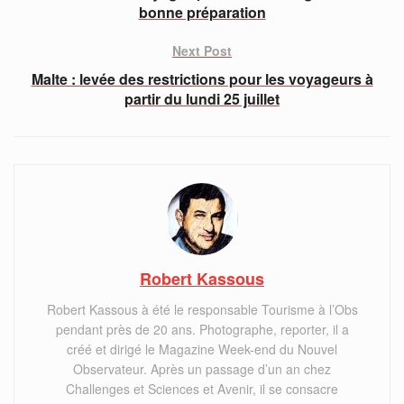
bonne préparation
Next Post
Malte : levée des restrictions pour les voyageurs à
partir du lundi 25 juillet
Robert Kassous
Robert Kassous à été le responsable Tourisme à l’Obs
pendant près de 20 ans. Photographe, reporter, il a
créé et dirigé le Magazine Week-end du Nouvel
Observateur. Après un passage d’un an chez
Challenges et Sciences et Avenir, il se consacre