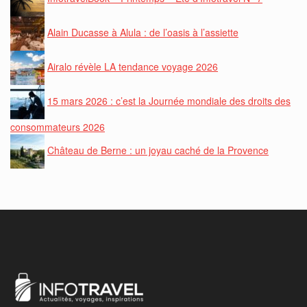
Alain Ducasse à Alula : de l’oasis à l’assiette
Airalo révèle LA tendance voyage 2026
15 mars 2026 : c’est la Journée mondiale des droits des
consommateurs 2026
Château de Berne : un joyau caché de la Provence