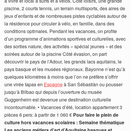
à vivre et local à surfs et à vélos. Côté loisirs, une grande
piscine, 2 courts tennis, un terrain multisports, des aires de
jeux d’enfants et de nombreuses pistes cyclables autour de
la résidence pour circuler à vélo, en famille, dans des
conditions optimales. Pendant les vacances, on profite
d’un programme d’animations sportives et culturelles, avec
des sorties nature, des activités « spécial jeunes » et des
soirées autour de la piscine Côté évasion, on part
découvrir le pays de l’Adour, les grands lacs aquitains, le
pays basque et les musées régionaux. Bayonne n’est qu’à
quelques kilomètres à moins que l’on ne préfère s’offrir
une virée tapas en
Espagne
à San Sébastiàn ou pousser
jusqu’à Bilbao qui depuis l’ouverture du musée
Guggenheim est devenue une destination culturelle
incontournable. • Vacances d’été, location appartement 3
pièces 6 pers: à partir de 1 060 €
Pour faire le plein de
culture hors vacances scolaires : Semaine thématique
Les anciens métiers d’art d’Aquitaine basques et