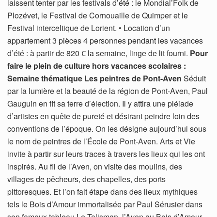
laissent tenter par les festivals d’été : le Mondial’Folk de
Plozévet, le Festival de Cornouaille de Quimper et le
Festival interceltique de Lorient. • Location d’un
appartement 3 pièces 4 personnes pendant les vacances
d’été : à partir de 820 € la semaine, linge de lit fourni.
Pour
faire le plein de culture hors vacances scolaires :
Semaine thématique Les peintres de Pont-Aven
Séduit
par la lumière et la beauté de la région de Pont-Aven, Paul
Gauguin en fit sa terre d’élection. Il y attira une pléiade
d’artistes en quête de pureté et désirant peindre loin des
conventions de l’époque. On les désigne aujourd’hui sous
le nom de peintres de l’École de Pont-Aven. Arts et Vie
invite à partir sur leurs traces à travers les lieux qui les ont
inspirés. Au fil de l’Aven, on visite des moulins, des
villages de pêcheurs, des chapelles, des ports
pittoresques. Et l’on fait étape dans des lieux mythiques
tels le Bois d’Amour immortalisée par Paul Sérusier dans
son fameux tableau Le Talisman, l’Aven au Bois d’Amour,