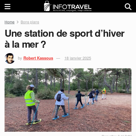
Home
Bons plans
Une station de sport d’hiver
à la mer ?
by
Robert Kassous
18 janvier 2025
Raquettes 3 ©LBdM