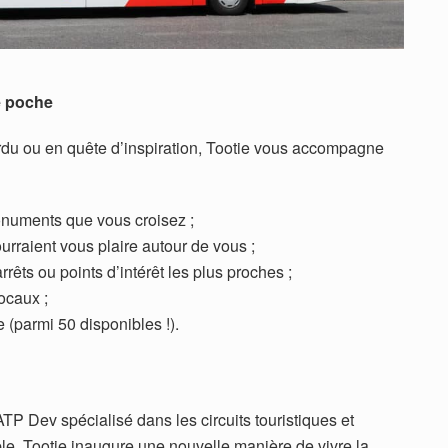
e poche
rdu ou en quête d’inspiration, Tootie vous accompagne
monuments que vous croisez ;
urraient vous plaire autour de vous ;
arrêts ou points d’intérêt les plus proches ;
ocaux ;
e (parmi 50 disponibles !).
TP Dev spécialisé dans les circuits touristiques et
e, Tootie inaugure une nouvelle manière de vivre la