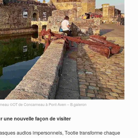
arneau ©OT de Concarneau à Pont-Aven – B.galeron
 une nouvelle façon de visiter
 casques audios impersonnels, Tootie transforme chaque