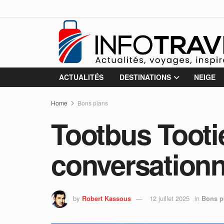
ACTUALITÉS
DESTINATIONS
NEIGE
Home
Bons plans
Tootbus Tootie
conversationne
by
Robert Kassous
12 juillet 2025
in
Bons p