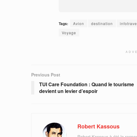
Tags:
Avion
destination
infotrave
Voyage
ADV
Previous Post
TUI Care Foundation : Quand le tourisme
devient un levier d’espoir
Robert Kassous
Robert Kassous à été le respo