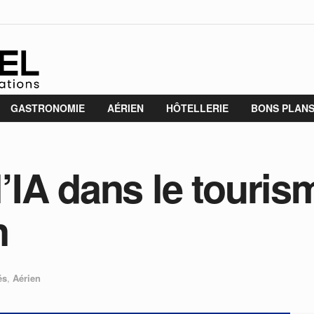
GASTRONOMIE
AÉRIEN
HÔTELLERIE
BONS PLAN
l’IA dans le touris
n
és
,
Aérien