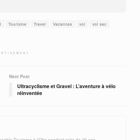
l
Tourisme
Travel
Vacances
vol
vol sec
ERTISEMENT
Next Post
Ultracyclisme et Gravel : L’aventure à vélo
réinventée
nsable Tourisme à l’Obs pendant près de 20 ans.