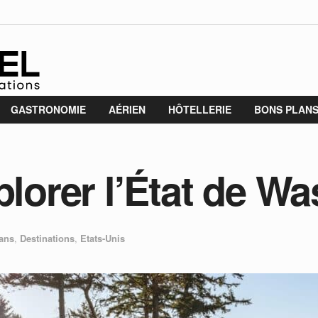
GASTRONOMIE
AÉRIEN
HÔTELLERIE
BONS PLAN
plorer l’État de W
ans
,
Destinations
,
Etats-Unis