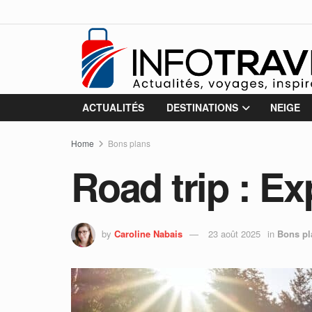
ACTUALITÉS
DESTINATIONS
NEIGE
Home
Bons plans
Road trip : Ex
by
Caroline Nabais
23 août 2025
in
Bons pl