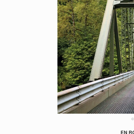
©
EN R