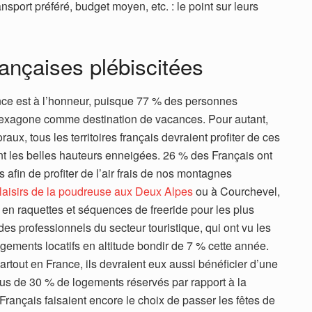
sport préféré, budget moyen, etc. : le point sur leurs
rançaises plébiscitées
nce est à l’honneur, puisque 77 % des personnes
’hexagone comme destination de vacances. Pour autant,
oraux, tous les territoires français devraient profiter de ces
t les belles hauteurs enneigées. 26 % des Français ont
 afin de profiter de l’air frais de nos montagnes
laisirs de la poudreuse aux Deux Alpes
ou à Courchevel,
en raquettes et séquences de freeride pour les plus
des professionnels du secteur touristique, qui ont vu les
ogements locatifs en altitude bondir de 7 % cette année.
rtout en France, ils devraient eux aussi bénéficier d’une
lus de 30 % de logements réservés par rapport à la
rançais faisaient encore le choix de passer les fêtes de