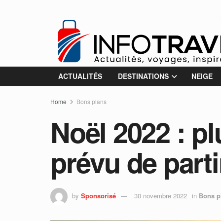
ACTUALITÉS
DESTINATIONS
NEIGE
Home
Bons plans
Noël 2022 : pl
prévu de part
by
Sponsorisé
30 novembre 2022
in
Bons p