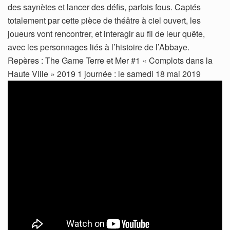
des saynètes et lancer des défis, parfois fous. Captés
totalement par cette pièce de théâtre à ciel ouvert, les
joueurs vont rencontrer, et interagir au fil de leur quête,
avec les personnages liés à l’histoire de l’Abbaye.
Repères : The Game Terre et Mer #1 « Complots dans la
Haute Ville » 2019 1 journée : le samedi 18 mai 2019