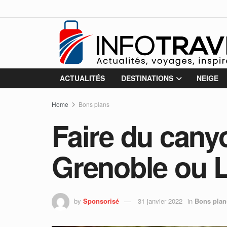
ACTUALITÉS
DESTINATIONS
NEIGE
Home
Bons plans
Faire du cany
Grenoble ou 
by
Sponsorisé
31 janvier 2022
in
Bons plan