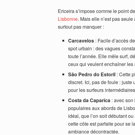
Ericeira s’impose comme le point de 
Lisbonne
. Mais elle n’est pas seule 
surtout pas manquer :
Carcavelos
: Facile d’accès d
spot urbain : des vagues cons
toute l’année. Elle mêle surf, dé
ceux qui veulent enchaîner les s
São Pedro do Estoril
: Cette 
discret. Ici, pas de foule : just
pour les surfeurs intermédiaire
Costa da Caparica
: avec son l
populaires aux abords de Lisbon
idéal, que l’on soit débutant o
cette côte est parfaite pour se 
ambiance décontractée.