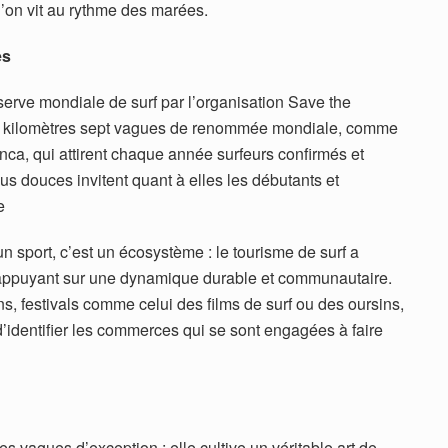
 l’on vit au rythme des marées.
es
serve mondiale de surf par l’organisation Save the
es kilomètres sept vagues de renommée mondiale, comme
nca, qui attirent chaque année surfeurs confirmés et
 douces invitent quant à elles les débutants et
e
un sport, c’est un écosystème : le tourisme de surf a
s’appuyant sur une dynamique durable et communautaire.
, festivals comme celui des films de surf ou des oursins,
’identifier les commerces qui se sont engagées à faire
es vagues d’exception : elle cultive un véritable art de