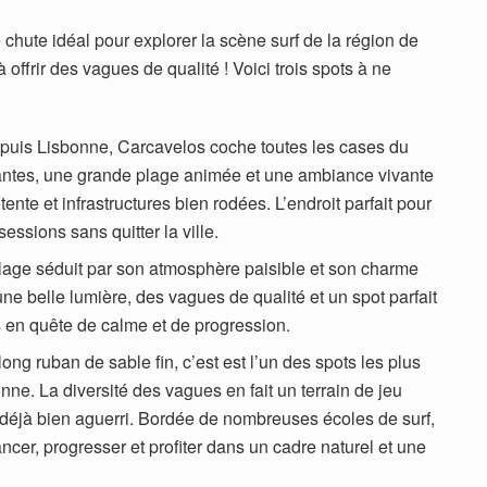
chute idéal pour explorer la scène surf de la région de
à offrir des vagues de qualité ! Voici trois spots à ne
epuis Lisbonne, Carcavelos coche toutes les cases du
tantes, une grande plage animée et une ambiance vivante
tente et infrastructures bien rodées. L’endroit parfait pour
essions sans quitter la ville.
plage séduit par son atmosphère paisible et son charme
e une belle lumière, des vagues de qualité et un spot parfait
s en quête de calme et de progression.
ong ruban de sable fin, c’est est l’un des spots les plus
ne. La diversité des vagues en fait un terrain de jeu
u déjà bien aguerri. Bordée de nombreuses écoles de surf,
lancer, progresser et profiter dans un cadre naturel et une