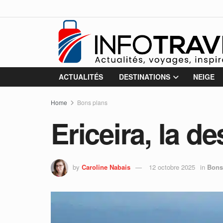
ACTUALITÉS
DESTINATIONS
NEIGE
Home
Bons plans
Ericeira, la d
by
Caroline Nabais
12 octobre 2025
in
Bons