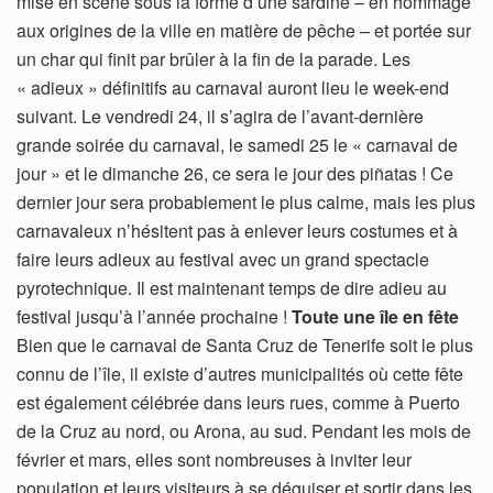
mise en scène sous la forme d’une sardine – en hommage
aux origines de la ville en matière de pêche – et portée sur
un char qui finit par brûler à la fin de la parade. Les
« adieux » définitifs au carnaval auront lieu le week-end
suivant. Le vendredi 24, il s’agira de l’avant-dernière
grande soirée du carnaval, le samedi 25 le « carnaval de
jour » et le dimanche 26, ce sera le jour des piñatas ! Ce
dernier jour sera probablement le plus calme, mais les plus
carnavaleux n’hésitent pas à enlever leurs costumes et à
faire leurs adieux au festival avec un grand spectacle
pyrotechnique. Il est maintenant temps de dire adieu au
festival jusqu’à l’année prochaine !
Toute une île en fête
Bien que le carnaval de Santa Cruz de Tenerife soit le plus
connu de l’île, il existe d’autres municipalités où cette fête
est également célébrée dans leurs rues, comme à Puerto
de la Cruz au nord, ou Arona, au sud. Pendant les mois de
février et mars, elles sont nombreuses à inviter leur
population et leurs visiteurs à se déguiser et sortir dans les