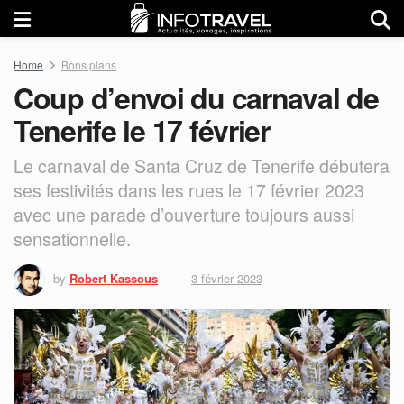
Home
Bons plans
Coup d’envoi du carnaval de
Tenerife le 17 février
Le carnaval de Santa Cruz de Tenerife débutera
ses festivités dans les rues le 17 février 2023
avec une parade d’ouverture toujours aussi
sensationnelle.
by
Robert Kassous
3 février 2023