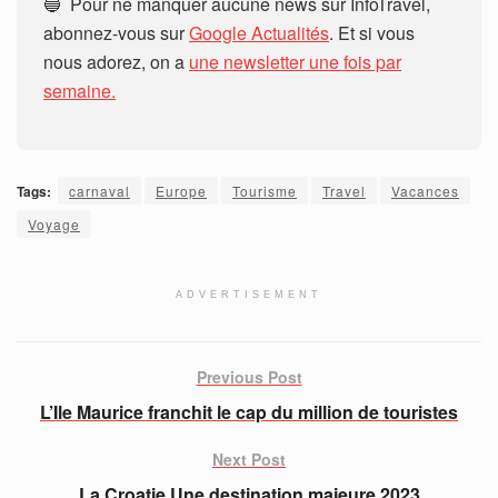
🔵 Pour ne manquer aucune news sur InfoTravel,
abonnez-vous sur
Google Actualités
. Et si vous
nous adorez, on a
une newsletter une fois par
semaine.
Tags:
carnaval
Europe
Tourisme
Travel
Vacances
Voyage
ADVERTISEMENT
Previous Post
L’Ile Maurice franchit le cap du million de touristes
Next Post
La Croatie Une destination majeure 2023