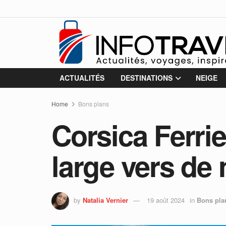
ACTUALITÉS
DESTINATIONS
NEIGE
Home
Bons plans
Corsica Ferri
large vers de
by
Natalia Vernier
19 août 2024
in
Bons pla