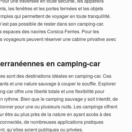
Pour une traversée en toute sécurité, les appareils
nts, les fenêtres et les portes fermées et les objets
ples qui permettent de voyager en toute tranquillité.
l n’est pas possible de rester dans son camping-car.
ts espaces des navires Corsica Ferries. Pour les
es voyageurs peuvent réserver une cabine privative avec
iterranéennes en camping-car
res sont des destinations idéales en camping-car. Ces
ants et une nature sauvage à couper le souffle. Explorer
car offre une liberté totale et une flexibilité pour
n rythme. Bien que le camping sauvage y soit interdit, de
ionner pour une ou plusieurs nuits. Les campings offrent
r être au plus près de la nature en ayant accès à des
us connectés, de nombreuses applications pratiques
nt, qu’elles soient publiques ou privées.