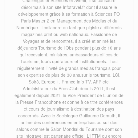
Challenges et Sciences et Avenir, il se consacre
désormais à son site Infotravel.fr dont il assure le
développement grâce à sa formation à Sciences PO
Paris Master 2 en Management des Médias et du
Numérique. Il collabore en tant que pigiste à différents
magazines print ou web nationaux. Passionné de
Voyages et de rencontres, il a créé et animé les
déjeuners Tourisme de l'Obs pendant plus de 10 ans
qui recevaient, ministres, ambassadeurs offices de
Tourisme, tours opérateurs et institutionnels. Il est
régulièrement l’invité de grands médias français pour
son expertise de plus de 30 ans,sur le tourisme, LCI,
Soir3, Europe 1, France Info TV, AFP etc.
Administrateur du PressClub depuis 2011, il est
également depuis 2021, le Vice-Président de L'union de
la Presse Francophone et donne à ce titre conférences
et cours de journalisme à destination des pays
concernés. Avec le Sociologue Guillaume Demuth, il
anime des conférences en entreprises ou sur des
salons comme le Salon Mondial du Tourisme dont son
site Infotravel est partenaire officiel, L'IFTM ou encore