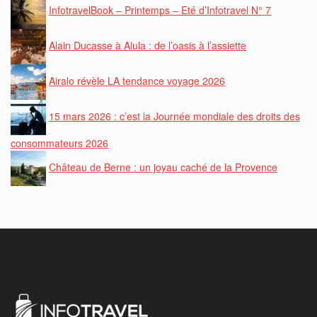
InfotravelBook – Printemps – Eté d’Infotravel N° 7
Alain Ducasse à Alula : de l’oasis à l’assiette
Airalo révèle LA tendance voyage 2026
15 mars 2026 : c’est la Journée mondiale des droits des
consommateurs 2026
Château de Berne : un joyau caché de la Provence