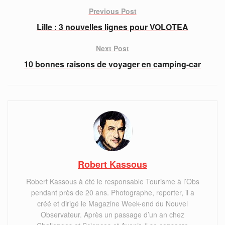
Previous Post
Lille : 3 nouvelles lignes pour VOLOTEA
Next Post
10 bonnes raisons de voyager en camping-car
Robert Kassous
Robert Kassous à été le responsable Tourisme à l’Obs
pendant près de 20 ans. Photographe, reporter, il a
créé et dirigé le Magazine Week-end du Nouvel
Observateur. Après un passage d’un an chez