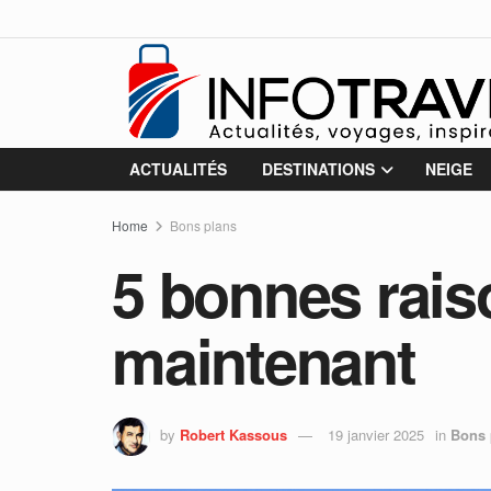
ACTUALITÉS
DESTINATIONS
NEIGE
Home
Bons plans
5 bonnes rais
maintenant
by
Robert Kassous
19 janvier 2025
in
Bons 