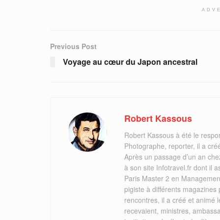
ADV
Previous Post
Voyage au cœur du Japon ancestral
Robert Kassous
Robert Kassous à été le respo
Photographe, reporter, il a cr
Après un passage d’un an chez
à son site Infotravel.fr dont 
Paris Master 2 en Management 
pigiste à différents magazines
rencontres, il a créé et animé
recevaient, ministres, ambassa