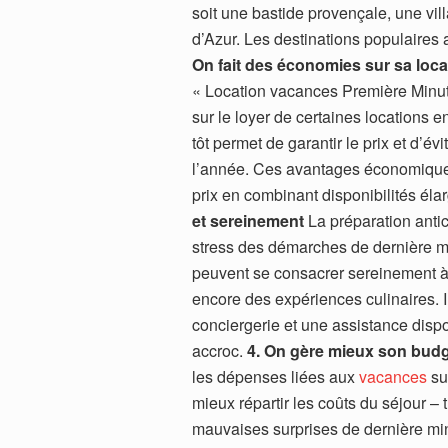
soit une bastide provençale, une vi
d’Azur. Les destinations populaires 
On fait des économies sur sa loc
« Location vacances Première Minute
sur le loyer de certaines locations e
tôt permet de garantir le prix et d’év
l’année. Ces avantages économiques 
prix en combinant disponibilités élar
et sereinement
La préparation antici
stress des démarches de dernière m
peuvent se consacrer sereinement à la
encore des expériences culinaires. 
conciergerie et une assistance disp
accroc.
4. On gère mieux son bud
les dépenses liées aux
vacances
sur
mieux répartir les coûts du séjour – tr
mauvaises surprises de dernière min