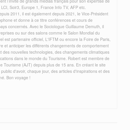
rement l’invité de grands médias français pour son expertise de
, LCI, Soir3, Europe 1, France Info TV, AFP etc.
puis 2011, il est également depuis 2021, le Vice-Président
ophone et donne à ce titre conférences et cours de
 pays concernés. Avec le Sociologue Guillaume Demuth, il
reprises ou sur des salons comme le Salon Mondial du
el est partenaire officiel, L'IFTM ou encore la Foire de Paris,
re et anticiper les différents changements de comportement
act des nouvelles technologies, des changements climatiques
mplications dans le monde du Tourisme. Robert est membre de
de Tourisme (AJT) depuis plus de 15 ans. En créant le site
 public d'avoir, chaque jour, des articles d'inspirations et des
mé. Bon voyage !