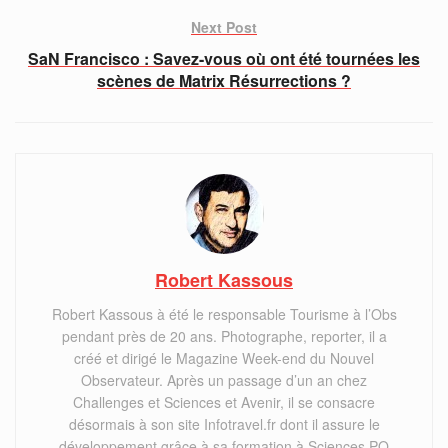
Next Post
SaN Francisco : Savez-vous où ont été tournées les
scènes de Matrix Résurrections ?
Robert Kassous
Robert Kassous à été le responsable Tourisme à l’Obs
pendant près de 20 ans. Photographe, reporter, il a
créé et dirigé le Magazine Week-end du Nouvel
Observateur. Après un passage d’un an chez
Challenges et Sciences et Avenir, il se consacre
désormais à son site Infotravel.fr dont il assure le
développement grâce à sa formation à Sciences PO