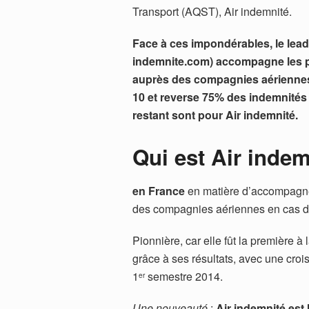
Transport (AQST), Air indemnité.
Face à ces impondérables, le leade
indemnite.com
) accompagne les 
auprès des compagnies aériennes.
10 et reverse 75% des indemnités
restant sont pour Air indemnité.
Qui est Air indem
en France
en matière d’accompagne
des compagnies aériennes en cas de 
Pionnière, car elle fût la première à
grâce à ses résultats, avec une cro
1
semestre 2014.
er
Une nouveauté
:
Air indemnité est