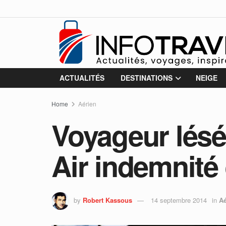
ACTUALITÉS
DESTINATIONS
NEIGE
Home
Aérien
Voyageur lésé
Air indemnité e
by
Robert Kassous
14 septembre 2014
in
Aé