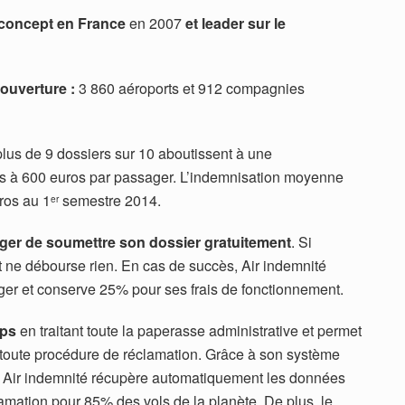
concept en France
en 2007
et leader
sur le
couverture :
3 860 aéroports et 912 compagnies
plus de 9 dossiers sur 10 aboutissent à une
os à 600 euros par passager. L’indemnisation moyenne
ros au 1
semestre 2014.
er
ger de soumettre son dossier gratuitement
. Si
ent ne débourse rien. En cas de succès, Air indemnité
r et conserve 25% pour ses frais de fonctionnement.
mps
en traitant toute la paperasse administrative et permet
 à toute procédure de réclamation. Grâce à son système
, Air indemnité récupère automatiquement les données
clamation pour 85% des vols de la planète. De plus, le