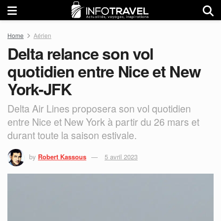
Home
Aérien
Delta relance son vol
quotidien entre Nice et New
York-JFK
Delta Air Lines proposera son vol quotidien
entre Nice et New York à partir du 26 mars et
durant toute la saison estivale.
by
Robert Kassous
5 avril 2023