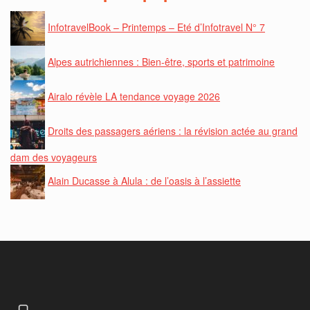
InfotravelBook – Printemps – Eté d’Infotravel N° 7
Alpes autrichiennes : Bien-être, sports et patrimoine
Airalo révèle LA tendance voyage 2026
Droits des passagers aériens : la révision actée au grand
dam des voyageurs
Alain Ducasse à Alula : de l’oasis à l’assiette