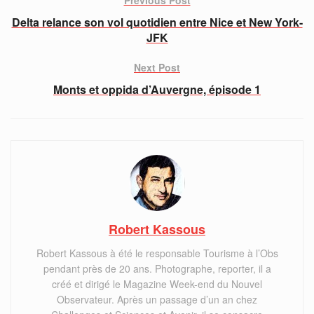
Delta relance son vol quotidien entre Nice et New York-
JFK
Next Post
Monts et oppida d’Auvergne, épisode 1
Robert Kassous
Robert Kassous à été le responsable Tourisme à l’Obs
pendant près de 20 ans. Photographe, reporter, il a
créé et dirigé le Magazine Week-end du Nouvel
Observateur. Après un passage d’un an chez