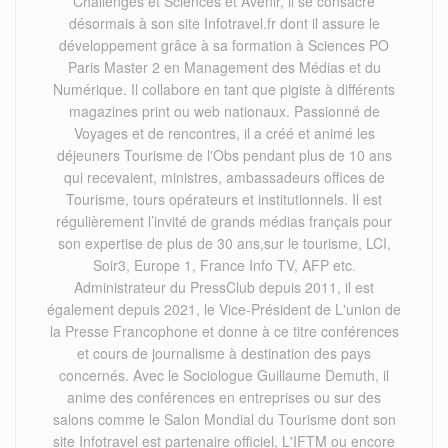
Challenges et Sciences et Avenir, il se consacre
désormais à son site Infotravel.fr dont il assure le
développement grâce à sa formation à Sciences PO
Paris Master 2 en Management des Médias et du
Numérique. Il collabore en tant que pigiste à différents
magazines print ou web nationaux. Passionné de
Voyages et de rencontres, il a créé et animé les
déjeuners Tourisme de l'Obs pendant plus de 10 ans
qui recevaient, ministres, ambassadeurs offices de
Tourisme, tours opérateurs et institutionnels. Il est
régulièrement l’invité de grands médias français pour
son expertise de plus de 30 ans,sur le tourisme, LCI,
Soir3, Europe 1, France Info TV, AFP etc.
Administrateur du PressClub depuis 2011, il est
également depuis 2021, le Vice-Président de L'union de
la Presse Francophone et donne à ce titre conférences
et cours de journalisme à destination des pays
concernés. Avec le Sociologue Guillaume Demuth, il
anime des conférences en entreprises ou sur des
salons comme le Salon Mondial du Tourisme dont son
site Infotravel est partenaire officiel, L'IFTM ou encore