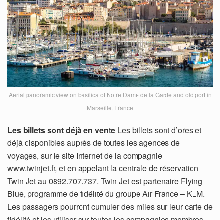
Aerial panoramic view on basilica of Notre Dame de la Garde and old port in
Marseille, France
Les billets sont déjà en vente
Les billets sont d’ores et
déjà disponibles auprès de toutes les agences de
voyages, sur le site Internet de la compagnie
www.twinjet.fr, et en appelant la centrale de réservation
Twin Jet au 0892.707.737. Twin Jet est partenaire Flying
Blue, programme de fidélité du groupe Air France – KLM.
Les passagers pourront cumuler des miles sur leur carte de
fidélité et les utiliser sur toutes les compagnies membres