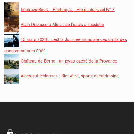
InfotravelBook – Printemps – Eté d’Infotravel N° 7
Alain Ducasse à Alula : de l’oasis à l’assiette
15 mars 2026 : c’est la Journée mondiale des droits des
consommateurs 2026
Château de Berne : un joyau caché de la Provence
Alpes autrichiennes : Bien-être, sports et patrimoine