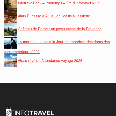
InfotravelBook – Printemps – Eté d’Infotravel N° 7
Alain Ducasse à Alula : de l’oasis à l’assiette
Château de Berne : un joyau caché de la Provence
15 mars 2026 : c’est la Journée mondiale des droits des
consommateurs 2026
Airalo révèle LA tendance voyage 2026