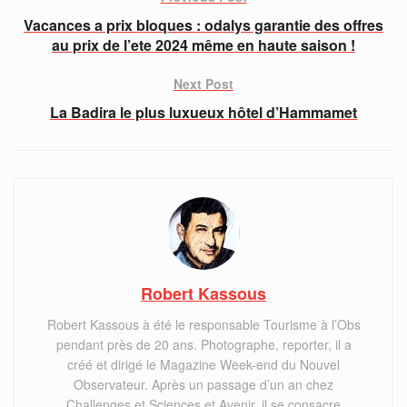
Vacances a prix bloques : odalys garantie des offres
au prix de l’ete 2024 même en haute saison !
Next Post
La Badira le plus luxueux hôtel d’Hammamet
Robert Kassous
Robert Kassous à été le responsable Tourisme à l’Obs
pendant près de 20 ans. Photographe, reporter, il a
créé et dirigé le Magazine Week-end du Nouvel
Observateur. Après un passage d’un an chez
Challenges et Sciences et Avenir, il se consacre