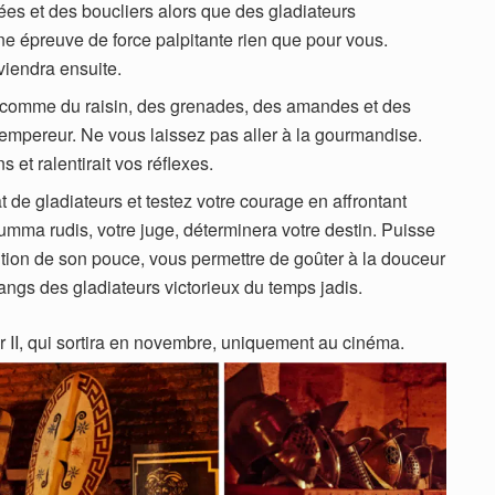
s et des boucliers alors que des gladiateurs
 épreuve de force palpitante rien que pour vous.
 viendra ensuite.
, comme du raisin, des grenades, des amandes et des
 empereur. Ne vous laissez pas aller à la gourmandise.
et ralentirait vos réflexes.
t de gladiateurs et testez votre courage en affrontant
 summa rudis, votre juge, déterminera votre destin. Puisse
ition de son pouce, vous permettre de goûter à la douceur
 rangs des gladiateurs victorieux du temps jadis.
or II, qui sortira en novembre, uniquement au cinéma.