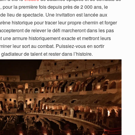
, pour la première fois depuis près de 2 000 ans, le
 de lieu de spectacle. Une invitation est lancée aux
arène historique pour tracer leur propre chemin et forger
accepteront de relever le défi marcheront dans les pas
nt une armure historiquement exacte et mettront leurs
iner leur sort au combat. Puissiez-vous en sortir
ladiateur de talent et rester dans l’histoire.