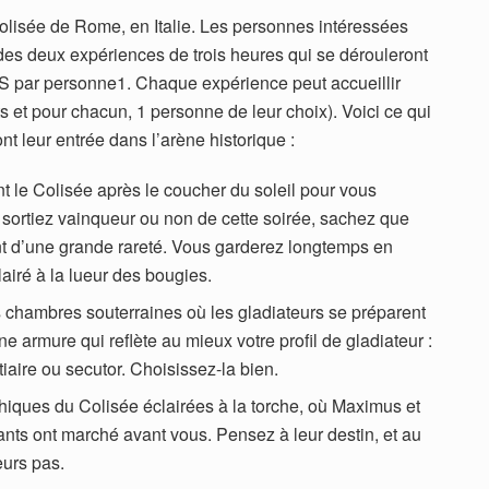
olisée de Rome, en Italie. Les personnes intéressées
es deux expériences de trois heures qui se dérouleront
 US par personne1. Chaque expérience peut accueillir
ts et pour chacun, 1 personne de leur choix). Voici ce qui
ont leur entrée dans l’arène historique :
 le Colisée après le coucher du soleil pour vous
s sortiez vainqueur ou non de cette soirée, sachez que
t d’une grande rareté. Vous garderez longtemps en
airé à la lueur des bougies.
chambres souterraines où les gladiateurs se préparent
e armure qui reflète au mieux votre profil de gladiateur :
tiaire ou secutor. Choisissez-la bien.
nthiques du Colisée éclairées à la torche, où Maximus et
nts ont marché avant vous. Pensez à leur destin, et au
eurs pas.