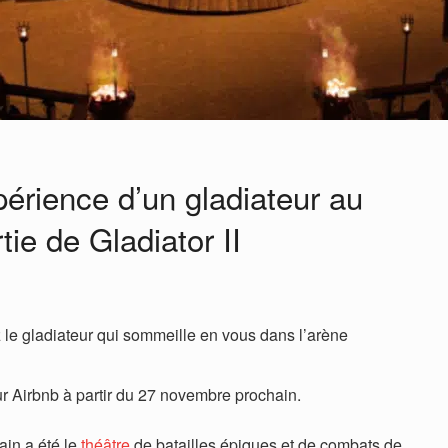
périence d’un gladiateur au
tie de Gladiator II
ez le gladiateur qui sommeille en vous dans l’arène
ur Airbnb à partir du 27 novembre prochain.
ain a été le
théâtre
de batailles épiques et de combats de