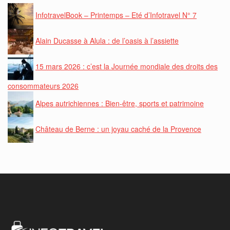
InfotravelBook – Printemps – Eté d’Infotravel N° 7
Alain Ducasse à Alula : de l’oasis à l’assiette
15 mars 2026 : c’est la Journée mondiale des droits des
consommateurs 2026
Alpes autrichiennes : Bien-être, sports et patrimoine
Château de Berne : un joyau caché de la Provence