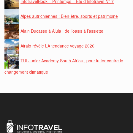
InfotravelBook – Printemps – Eté d’Infotravel N° 7
Alpes autrichiennes : Bien-être, sports et patrimoine
Alain Ducasse à Alula : de l’oasis à l’assiette
Airalo révèle LA tendance voyage 2026
TUI Junior Academy South Africa , pour lutter contre le
changement climatique