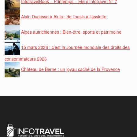
InfotravelBook – Printemps – Eté d’Infotravel N° 7
Alain Ducasse à Alula : de l’oasis à l’assiette
Alpes autrichiennes : Bien-être, sports et patrimoine
15 mars 2026 : c’est la Journée mondiale des droits des
consommateurs 2026
Château de Berne : un joyau caché de la Provence