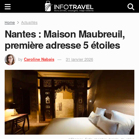
Home
Actualités
Nantes : Maison Maubreuil,
première adresse 5 étoiles
by
Caroline Nabais
31 janvier 2026
©Thomas_Fatin-chambre_temple_de_shiva