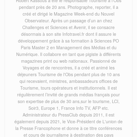
Robert Kassous à été le responsable Tourisme à l’Obs
pendant près de 20 ans. Photographe, reporter, il a
créé et dirigé le Magazine Week-end du Nouvel
Observateur. Après un passage d’un an chez
Challenges et Sciences et Avenir, il se consacre
désormais à son site Infotravel.fr dont il assure le
développement grâce à sa formation à Sciences PO
Paris Master 2 en Management des Médias et du
Numérique. Il collabore en tant que pigiste à différents
magazines print ou web nationaux. Passionné de
Voyages et de rencontres, il a créé et animé les
déjeuners Tourisme de l'Obs pendant plus de 10 ans
qui recevaient, ministres, ambassadeurs offices de
Tourisme, tours opérateurs et institutionnels. Il est
régulièrement l’invité de grands médias français pour
son expertise de plus de 30 ans,sur le tourisme, LCI,
Soir3, Europe 1, France Info TV, AFP etc.
Administrateur du PressClub depuis 2011, il est
également depuis 2021, le Vice-Président de L'union de
la Presse Francophone et donne à ce titre conférences
et cours de journalisme à destination des pays