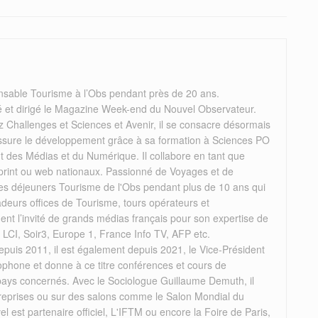
nsable Tourisme à l’Obs pendant près de 20 ans.
éé et dirigé le Magazine Week-end du Nouvel Observateur.
 Challenges et Sciences et Avenir, il se consacre désormais
il assure le développement grâce à sa formation à Sciences PO
des Médias et du Numérique. Il collabore en tant que
 print ou web nationaux. Passionné de Voyages et de
 les déjeuners Tourisme de l'Obs pendant plus de 10 ans qui
deurs offices de Tourisme, tours opérateurs et
rement l’invité de grands médias français pour son expertise de
, LCI, Soir3, Europe 1, France Info TV, AFP etc.
puis 2011, il est également depuis 2021, le Vice-Président
ophone et donne à ce titre conférences et cours de
 pays concernés. Avec le Sociologue Guillaume Demuth, il
reprises ou sur des salons comme le Salon Mondial du
el est partenaire officiel, L'IFTM ou encore la Foire de Paris,