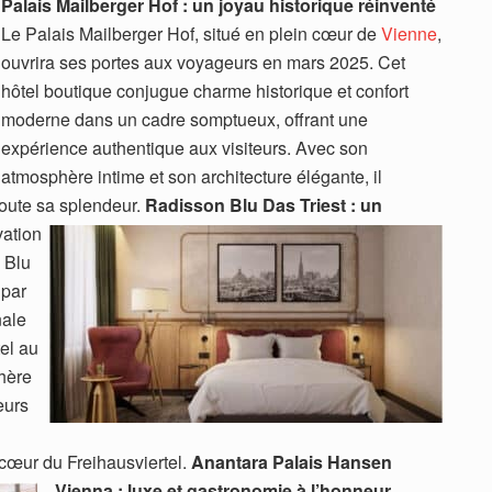
Palais Mailberger Hof : un joyau historique réinventé
Le Palais Mailberger Hof, situé en plein cœur de
Vienne
,
ouvrira ses portes aux voyageurs en mars 2025. Cet
hôtel boutique conjugue charme historique et confort
moderne dans un cadre somptueux, offrant une
expérience authentique aux visiteurs. Avec son
atmosphère intime et son architecture élégante, il
 toute sa splendeur.
Radisson Blu Das Triest : un
ation
 Blu
 par
nale
el au
hère
eurs
cœur du Freihausviertel.
Anantara Palais Hansen
Vienna : luxe et gastronomie à l’honneur