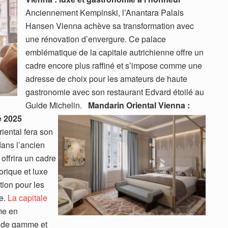
Anciennement Kempinski, l’Anantara Palais
Hansen Vienna achève sa transformation avec
une rénovation d’envergure. Ce palace
emblématique de la capitale autrichienne offre un
cadre encore plus raffiné et s’impose comme une
adresse de choix pour les amateurs de haute
gastronomie avec son restaurant Edvard étoilé au
Guide Michelin.
Mandarin Oriental Vienna :
é 2025
iental fera son
dans l’ancien
l offrira un cadre
orique et luxe
ion pour les
e.
La capitale
me en
ut de gamme et