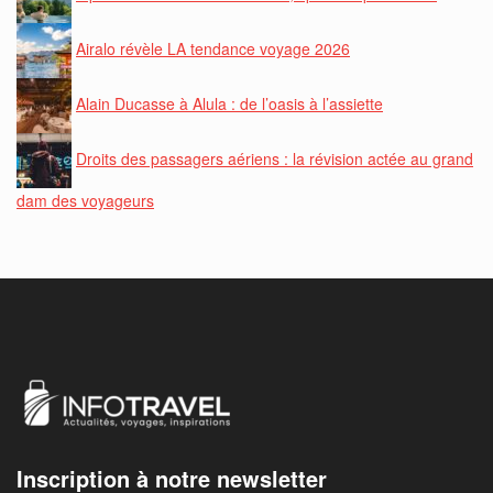
Airalo révèle LA tendance voyage 2026
Alain Ducasse à Alula : de l’oasis à l’assiette
Droits des passagers aériens : la révision actée au grand
dam des voyageurs
Inscription à notre newsletter